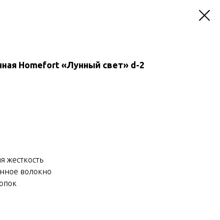
ная Homefort «Лунный свет» d-2
я жесткость
енное волокно
лопок